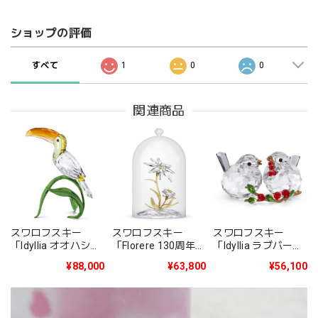
ショップの評価
すべて
1
0
0
関連商品
スワロフスキー
スワロフスキー
スワロフスキー
「Idyllia オオハシ」
「Florere 130周年記
「Idyllia ラブバード
5693142
念ガラス鐘」
とベリー」
¥88,000
¥63,800
¥56,100
5701376
5701371