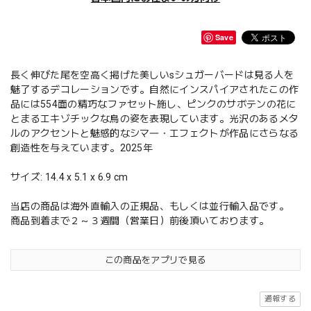
Save
長く伸びた尾を空高く掲げた美しいsシュガーバードは見る人を
魅了するデコレーションです。自然にインスパイアされたこの作
品には554面の精巧なファセット施し、ピンクのサボテンの花に
とまるエキゾチックな鳥の姿を表現しています。光沢のあるメタ
ルのアクセントと魅惑的なシマ―・エフェクトが作品にさらなる
創造性を与えています。2025年
サイズ: 14.4 x 5.1 x 6.9 cm
当店の商品は海外直輸入の正規品、もしくは並行輸入品です。
商品到着まで２～３週間（営業日）前後頂いております。
この商品をアプリで見る
通報する