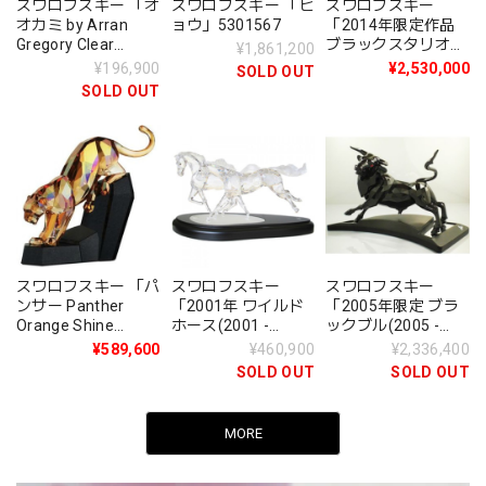
スワロフスキー 「オ
スワロフスキー 「ヒ
スワロフスキー
オカミ by Arran
ョウ」5301567
「2014年限定作品
Gregory Clear
ブラックスタリオン
¥1,861,200
Crystal」5384967
(2014 - Limited
¥196,900
¥2,530,000
SOLD OUT
Edition - Black
SOLD OUT
Stallion)」5004734
スワロフスキー 「パ
スワロフスキー
スワロフスキー
ンサー Panther
「2001年 ワイルド
「2005年限定 ブラ
Orange Shine
ホース(2001 -
ックブル(2005 -
Limited Edition」
Limited Edition -
Limited Edition -
¥589,600
¥460,900
¥2,336,400
1096050
Wild Horses)」
Black Bull )」
SOLD OUT
SOLD OUT
236720
660034
MORE