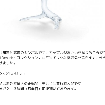
は知恵と高潔のシンボルです。カップルがお互いを見つめ合う姿
ered Beauties コレクションにロマンチックな雰囲気を添えま
げました。
 x 5.1 x 4.1 cm
品は海外直輸入の正規品、もしくは並行輸入品です。
まで２～３週間（営業日）前後頂いております。