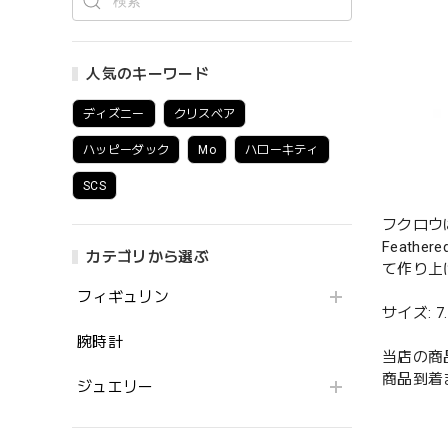
人気のキーワード
ディズニー
クリスベア
ハッピーダック
Mo
ハローキティ
SCS
フクロウ
Feath
カテゴリから選ぶ
て作り上
フィギュリン
サイズ: 7.5
腕時計
当店の商
商品到着
ジュエリー