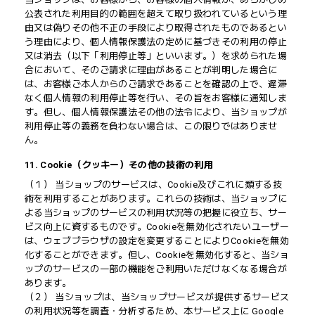
公表された利用目的の範囲を超えて取り扱われているという理
由又は偽りその他不正の手段により取得されたものであるとい
う理由により、個人情報保護法の定めに基づきその利用の停止
又は消去（以下「利用停止等」といいます。）を求められた場
合において、そのご請求に理由があることが判明した場合に
は、お客様ご本人からのご請求であることを確認の上で、遅滞
なく個人情報の利用停止等を行い、その旨をお客様に通知しま
す。但し、個人情報保護法その他の法令により、当ショップが
利用停止等の義務を負わない場合は、この限りではありませ
ん。
11. Cookie（クッキー）その他の技術の利用
（１） 当ショップのサービスは、Cookie及びこれに類する技
術を利用することがあります。これらの技術は、当ショップに
よる当ショップのサービスの利用状況等の把握に役立ち、サー
ビス向上に資するものです。Cookieを無効化されたいユーザー
は、ウェブブラウザの設定を変更することによりCookieを無効
化することができます。但し、Cookieを無効化すると、当ショ
ップのサービスの一部の機能をご利用いただけなくなる場合が
あります。
（２） 当ショップは、当ショップサービスが提供するサービス
の利用状況等を調査・分析するため、本サービス上に Google