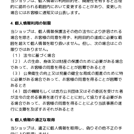
当ショップは、個人情報の利用目的を、関連性を有すると合理
的に認められる範囲内において変更することがあり、変更した
場合にはお客様に通知又は公表します。
4. 個人情報利用の制限
当ショップは、個人情報保護法その他の法令により許容される
場合を除き、お客様の同意を得ず、利用目的の達成に必要な範
囲を超えて個人情報を取り扱いません。但し、次の場合はこの
限りではありません。
（１） 法令に基づく場合
（２） 人の生命、身体又は財産の保護のために必要がある場合
であって、お客様の同意を得ることが困難であるとき
（３） 公衆衛生の向上又は児童の健全な育成の推進のために特
に必要がある場合であって、お客様の同意を得ることが困難で
あるとき
（４） 国の機関もしくは地方公共団体又はその委託を受けた者
が法令の定める事務を遂行することに対して協力する必要があ
る場合であって、お客様の同意を得ることにより当該事務の遂
行に支障を及ぼすおそれがあるとき
5. 個人情報の適正な取得
当ショップは、適正に個人情報を取得し、偽りその他不正の手