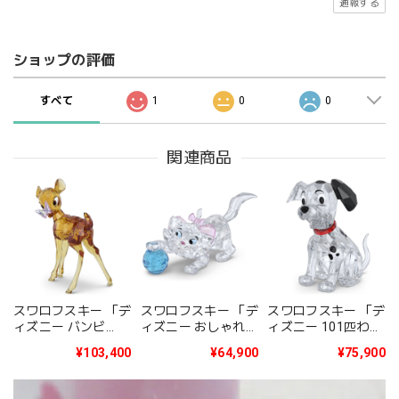
通報する
ショップの評価
すべて
1
0
0
関連商品
スワロフスキー 「デ
スワロフスキー 「デ
スワロフスキー 「デ
ィズニー バンビ
ィズニー おしゃれキ
ィズニー 101匹わん
Classics Bambi」
ャット Classics The
ちゃん Classics 101
¥103,400
¥64,900
¥75,900
5692965
Aristocats - Marie」
Dalmatians -
5692967
Lucky」 5692966