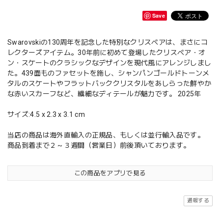
Save
Swarovskiの130周年を記念した特別なクリスベアは、まさにコ
レクターズアイテム。30年前に初めて登場したクリスベア・オ
ン・スケートのクラシックなデザインを現代風にアレンジしまし
た。439面ものファセットを施し、シャンパンゴールドトーンメ
タルのスケートやフラットバッククリスタルをあしらった鮮やか
な赤いスカーフなど、繊細なディテールが魅力です。 2025年
サイズ:4.5 x 2.3 x 3.1 cm
当店の商品は海外直輸入の正規品、もしくは並行輸入品です。
商品到着まで２～３週間（営業日）前後頂いております。
この商品をアプリで見る
通報する