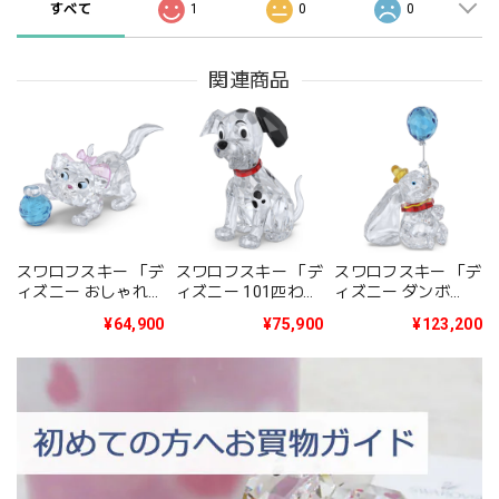
すべて
1
0
0
関連商品
スワロフスキー 「デ
スワロフスキー 「デ
スワロフスキー 「デ
ィズニー おしゃれキ
ィズニー 101匹わん
ィズニー ダンボ
ャット Classics The
ちゃん Classics 101
Classics Dumbo」
¥64,900
¥75,900
¥123,200
Aristocats - Marie」
Dalmatians -
5692964
5692967
Lucky」 5692966