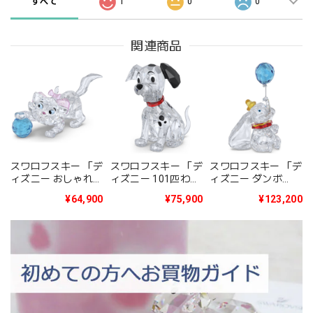
すべて
1
0
0
関連商品
スワロフスキー 「デ
スワロフスキー 「デ
スワロフスキー 「デ
ィズニー おしゃれキ
ィズニー 101匹わん
ィズニー ダンボ
ャット Classics The
ちゃん Classics 101
Classics Dumbo」
¥64,900
¥75,900
¥123,200
Aristocats - Marie」
Dalmatians -
5692964
5692967
Lucky」 5692966