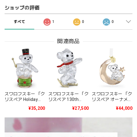
ショップの評価
すべて
1
0
0
関連商品
スワロフスキー 「ク
スワロフスキー 「ク
スワロフスキー 「ク
リスベア Holiday
リスベア 130th
リスベア オーナメン
2025年度限定生産
Anniversary」
ト 2025年度限定生
¥35,200
¥27,500
¥44,000
品」5701510
5701787
産品」5701830