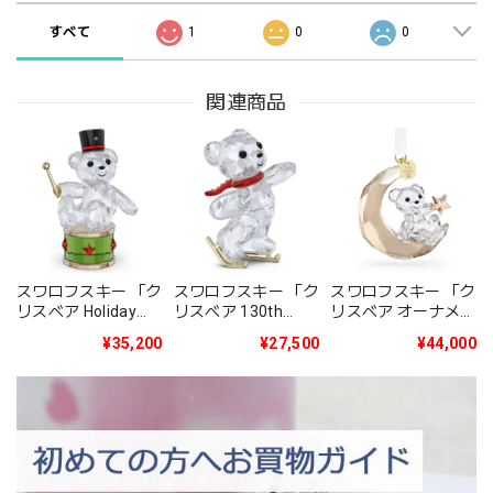
すべて
1
0
0
関連商品
スワロフスキー 「ク
スワロフスキー 「ク
スワロフスキー 「ク
リスベア Holiday
リスベア 130th
リスベア オーナメン
2025年度限定生産
Anniversary」
ト 2025年度限定生
¥35,200
¥27,500
¥44,000
品」5701510
5701787
産品」5701830