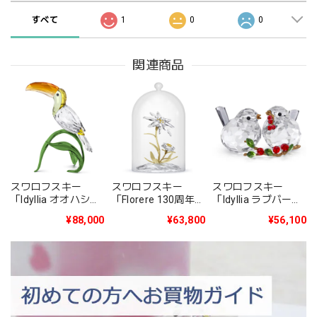
すべて
1
0
0
関連商品
スワロフスキー
スワロフスキー
スワロフスキー
「Idyllia オオハシ」
「Florere 130周年記
「Idyllia ラブバード
5693142
念ガラス鐘」
とベリー」
¥88,000
¥63,800
¥56,100
5701376
5701371