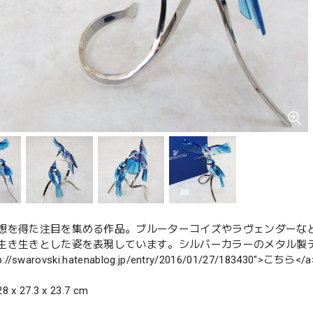
想を得た注目を集める作品。ブルーターコイズやラヴェンダーな
生き生きとした姿を表現しています。シルバーカラーのメタル製デ
ttp://swarovski.hatenablog.jp/entry/2016/01/27/183430
x 27.3 x 23.7 cm