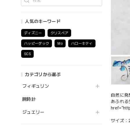
人気のキーワード
ディズニー
クリスベア
ハッピーダック
Mo
ハローキティ
SCS
カテゴリから選ぶ
フィギュリン
自然に発
腕時計
あふれる
href="h
ジュエリー
サイズ：28 