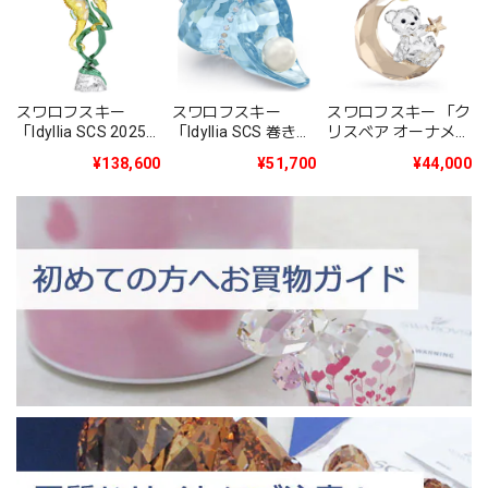
スワロフスキー
スワロフスキー
スワロフスキー 「ク
「Idyllia SCS 2025
「Idyllia SCS 巻き貝
リスベア オーナメン
年度限定作品タツノ
とパール」
ト 2025年度限定生
¥138,600
¥51,700
¥44,000
オトシゴ」
5690545
産品」5701830
5691274