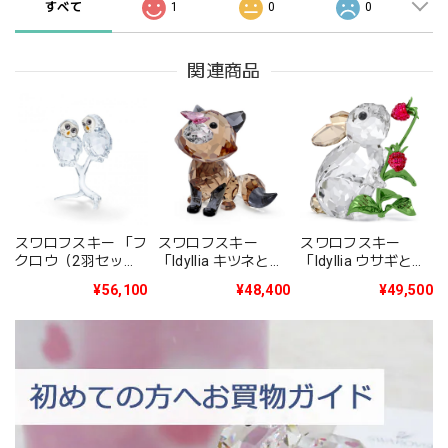
すべて
1
0
0
関連商品
スワロフスキー 「フ
スワロフスキー
スワロフスキー
クロウ（2羽セッ
「Idyllia ウサギと木
「Idyllia キツネとチ
ト）」5493722
イチゴ」 5702437
ョウ」 5701250
¥56,100
¥49,500
¥48,400