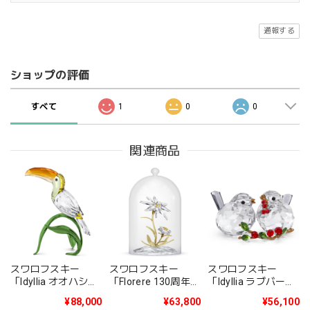
通報する
ショップの評価
すべて
1
0
0
関連商品
スワロフスキー
スワロフスキー
スワロフスキー
「Idyllia オオハシ」
「Florere 130周年記
「Idyllia ラブバード
5693142
念ガラス鐘」
とベリー」
¥88,000
¥63,800
¥56,100
5701376
5701371