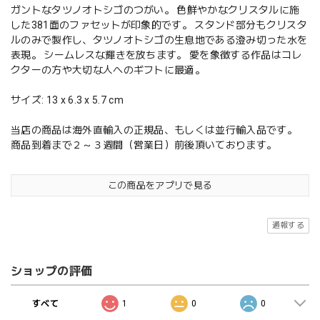
ガントなタツノオトシゴのつがい。 色鮮やかなクリスタルに施
した381面のファセットが印象的です。 スタンド部分もクリスタ
ルのみで製作し、タツノオトシゴの生息地である澄み切った水を
表現。 シームレスな輝きを放ちます。 愛を象徴する作品はコレ
クターの方や大切な人へのギフトに最適。
サイズ: 13 x 6.3 x 5.7 cm
当店の商品は海外直輸入の正規品、もしくは並行輸入品です。
商品到着まで２～３週間（営業日）前後頂いております。
この商品をアプリで見る
通報する
ショップの評価
すべて
1
0
0