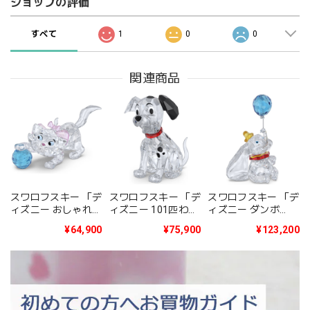
ショップの評価
すべて
1
0
0
関連商品
スワロフスキー 「デ
スワロフスキー 「デ
スワロフスキー 「デ
ィズニー おしゃれキ
ィズニー 101匹わん
ィズニー ダンボ
ャット Classics The
ちゃん Classics 101
Classics Dumbo」
¥64,900
¥75,900
¥123,200
Aristocats - Marie」
Dalmatians -
5692964
5692967
Lucky」 5692966