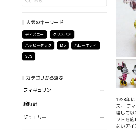
人気のキーワード
ディズニー
クリスベア
ハッピーダック
Mo
ハローキティ
SCS
カテゴリから選ぶ
フィギュリン
1928
腕時計
ス。 デ
場して以
ジュエリー
ットを施
ないアイ