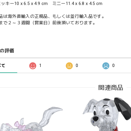
キー10 x 6.5 x 4.9 cm ミニー11.4 x 6.8 x 4.5 cm
品は海外直輸入の正規品、もしくは並行輸入品です。
まで２～３週間（営業日）前後頂いております。
の評価
べて
1
0
0
関連商品