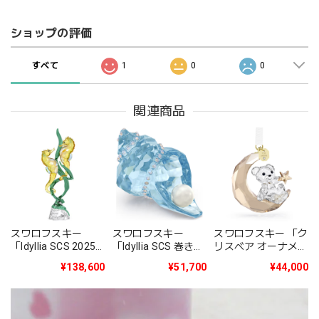
ショップの評価
すべて
1
0
0
関連商品
スワロフスキー
スワロフスキー
スワロフスキー 「ク
「Idyllia SCS 2025
「Idyllia SCS 巻き貝
リスベア オーナメン
年度限定作品タツノ
とパール」
ト 2025年度限定生
¥138,600
¥51,700
¥44,000
オトシゴ」
5690545
産品」5701830
5691274