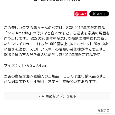
Save
この美しいクマの赤ちゃんのペアは、SCS 2017年度限定作品
「クマ Arcadia」の母グマと合わせると、心温まる家族の場面を
作り出します。 SCSの30周年を記念して特別に開発された新し
いサンレイカラーに施した1000面以上ものファセットがまばゆ
い輝きを放ち、スワロフスキーの名高い芸術性が際立ちます。
SCS会員の方のみご購入いただける2017年度限定作品です
サイズ：6.1 x 6.2 x 7.4 cm
当店の商品は海外直輸入の正規品、もしくは並行輸入品です。
商品到着まで３～４週間（営業日）前後頂いております。
この商品をアプリで見る
通報する