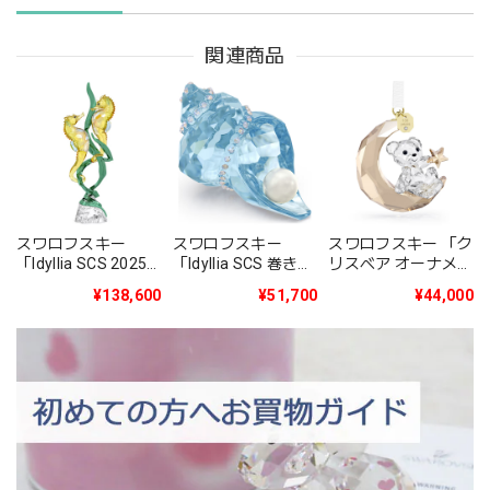
関連商品
スワロフスキー
スワロフスキー
スワロフスキー 「ク
「Idyllia SCS 2025
「Idyllia SCS 巻き貝
リスベア オーナメン
年度限定作品タツノ
とパール」
ト 2025年度限定生
¥138,600
¥51,700
¥44,000
オトシゴ」
5690545
産品」5701830
5691274