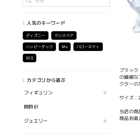
人気のキーワード
ディズニー
クリスベア
ハッピーダック
Mo
ハローキティ
SCS
ブラック
の繊細な
カテゴリから選ぶ
クターの
フィギュリン
サイズ：2.5 
腕時計
当店の商
商品到着
ジュエリー