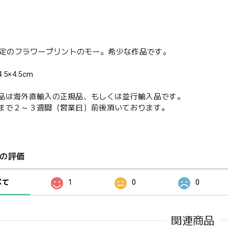
年限定のフラワープリントのモー。希少な作品です。
5×4.5cm
品は海外直輸入の正規品、もしくは並行輸入品です。
まで２～３週間（営業日）前後頂いております。
の評価
べて
1
0
0
関連商品