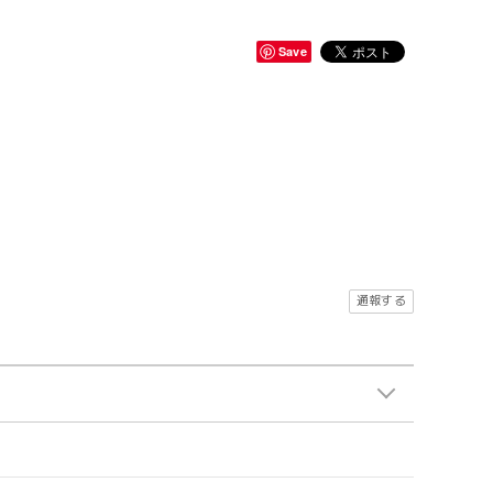
Save
通報する