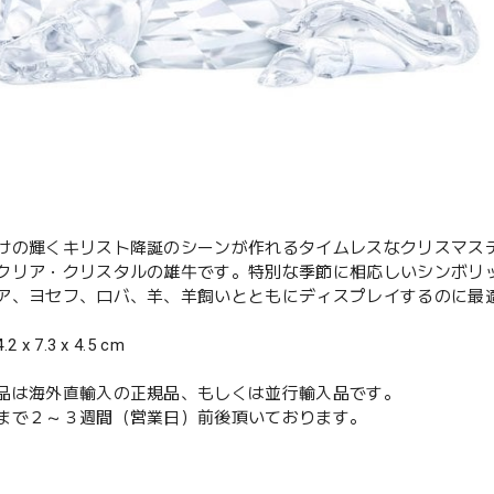
けの輝くキリスト降誕のシーンが作れるタイムレスなクリスマスデ
クリア・クリスタルの雄牛です。特別な季節に相応しいシンボリ
ア、ヨセフ、ロバ、羊、羊飼いとともにディスプレイするのに最
x 7.3 x 4.5 cm
品は海外直輸入の正規品、もしくは並行輸入品です。
まで２～３週間（営業日）前後頂いております。