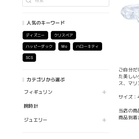
人気のキーワード
ディズニー
クリスベア
ハッピーダック
Mo
ハローキティ
SCS
ご自分だ
た美しい
カテゴリから選ぶ
ス、マリ
フィギュリン
サイズ：4.2 
腕時計
当店の商
商品到着
ジュエリー