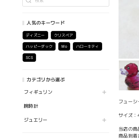
人気のキーワード
ディズニー
クリスベア
ハッピーダック
Mo
ハローキティ
SCS
カテゴリから選ぶ
フィギュリン
フューシ
腕時計
サイズ：4.1
ジュエリー
当店の商
商品到着