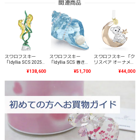
関連商品
スワロフスキー
スワロフスキー
スワロフスキー 「ク
「Idyllia SCS 2025
「Idyllia SCS 巻き貝
リスベア オーナメン
年度限定作品タツノ
とパール」
ト 2025年度限定生
¥138,600
¥51,700
¥44,000
オトシゴ」
5690545
産品」5701830
5691274