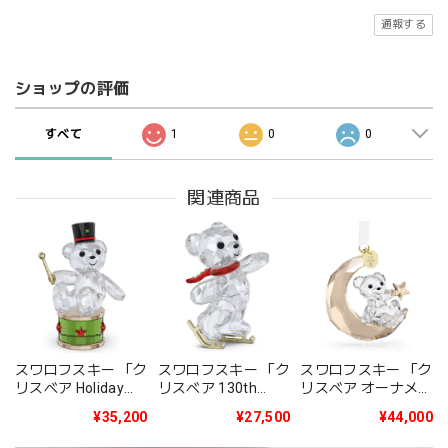
通報する
ショップの評価
すべて
1
0
0
関連商品
スワロフスキー 「ク
スワロフスキー 「ク
スワロフスキー 「ク
リスベア Holiday
リスベア 130th
リスベア オーナメン
2025年度限定生産
Anniversary」
ト 2025年度限定生
¥35,200
¥27,500
¥44,000
品」5701510
5701787
産品」5701830