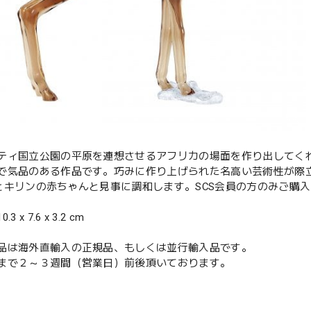
ティ国立公園の平原を連想させるアフリカの場面を作り出してくれ
で気品のある作品です。巧みに作り上げられた名高い芸術性が際立つ
wa とキリンの赤ちゃんと見事に調和します。SCS会員の方のみご購
 x 7.6 x 3.2 cm
品は海外直輸入の正規品、もしくは並行輸入品です。
まで２～３週間（営業日）前後頂いております。