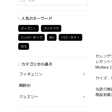
人気のキーワード
ディズニー
クリスベア
ハッピーダック
Mo
ハローキティ
SCS
セレンゲ
レガント
カテゴリから選ぶ
Mudi
フィギュリン
サイズ：10.3
腕時計
当店の商
商品到着
ジュエリー