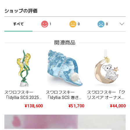
ショップの評価
すべて
1
0
0
関連商品
スワロフスキー
スワロフスキー
スワロフスキー 「ク
「Idyllia SCS 2025
「Idyllia SCS 巻き貝
リスベア オーナメン
年度限定作品タツノ
とパール」
ト 2025年度限定生
¥138,600
¥51,700
¥44,000
オトシゴ」
5690545
産品」5701830
5691274