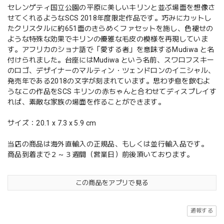
セレンゲティ国立公園の平原に美しいキリンと並ぶ場面を想像さ
せてくれるようなSCS 2018年度限定作品です。巧みにカットし
たクリスタルに約651面のきらめくファセットを施し、色褪せの
ような特殊な効果でキリンの優雅な毛皮の模様を再現していま
す。アフリカのショナ語で「愛する者」を意味するMudiwa と名
付けられました。台座にはMudiwa という名前、スワロフスキー
のロゴ、デザイナーのマルティン・ツェンドロンのイニシャル、
発売年である2018の文字が刻まれています。思わず息を飲むよ
うなこの作品をSCS キリンの赤ちゃんと合わせてディスプレイす
れば、素敵な家族の場面を作ることができます。
サイズ：20.1 x 7.3 x 5.9 cm
当店の商品は海外直輸入の正規品、もしくは並行輸入品です。
商品到着まで２～３週間（営業日）前後頂いております。
この商品をアプリで見る
通報する