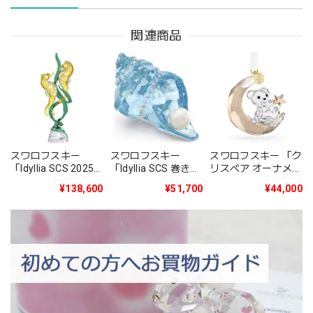
関連商品
スワロフスキー
スワロフスキー
スワロフスキー 「ク
「Idyllia SCS 2025
「Idyllia SCS 巻き貝
リスベア オーナメン
年度限定作品タツノ
とパール」
ト 2025年度限定生
¥138,600
¥51,700
¥44,000
オトシゴ」
5690545
産品」5701830
5691274