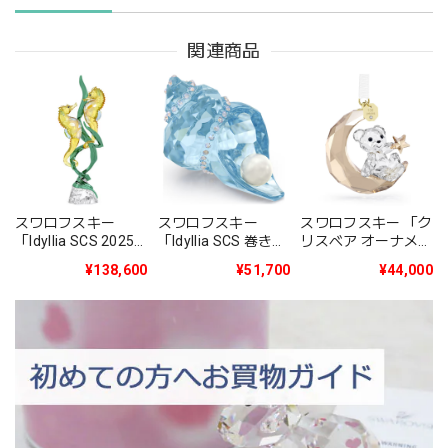
関連商品
スワロフスキー
スワロフスキー
スワロフスキー 「ク
「Idyllia SCS 2025
「Idyllia SCS 巻き貝
リスベア オーナメン
年度限定作品タツノ
とパール」
ト 2025年度限定生
¥138,600
¥51,700
¥44,000
オトシゴ」
5690545
産品」5701830
5691274