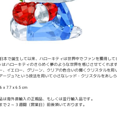
に日本で誕生して以来、ハローキティは世界中でファンを獲得してきました
Apple はハローキティのきらめく夢のような世界を感じさせてく
ー、イエロー、グリーン、クリアの色合いの輝くクリスタルを用
アージュ?という技法を用いて小さなレッド・クリスタルをあし
 x 7.7 x 6.5 cm
品は海外直輸入の正規品、もしくは並行輸入品です。
まで２～３週間（営業日）前後頂いております。