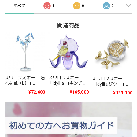
すべて
1
0
0
関連商品
スワロフスキー 「忘
スワロフスキー
スワロフスキー
れな草（L）」
「Idyllia コキンチョ
「Idyllia ザクロ」
5490754
ウとオーキッド」
5701251
¥72,600
¥165,000
¥133,100
5675211