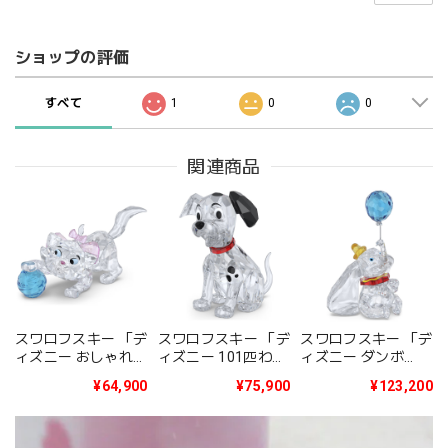
ショップの評価
すべて
1
0
0
関連商品
スワロフスキー 「デ
スワロフスキー 「デ
スワロフスキー 「デ
ィズニー おしゃれキ
ィズニー 101匹わん
ィズニー ダンボ
ャット Classics The
ちゃん Classics 101
Classics Dumbo」
¥64,900
¥75,900
¥123,200
Aristocats - Marie」
Dalmatians -
5692964
5692967
Lucky」 5692966