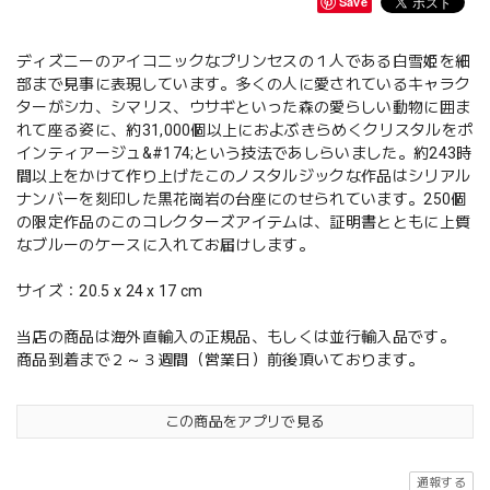
Save
ディズニーのアイコニックなプリンセスの１人である白雪姫を細
部まで見事に表現しています。多くの人に愛されているキャラク
ターがシカ、シマリス、ウサギといった森の愛らしい動物に囲ま
れて座る姿に、約31,000個以上におよぶきらめくクリスタルをポ
インティアージュ&#174;という技法であしらいました。約243時
間以上をかけて作り上げたこのノスタルジックな作品はシリアル
ナンバーを刻印した黒花崗岩の台座にのせられています。250個
の限定作品のこのコレクターズアイテムは、証明書とともに上質
なブルーのケースに入れてお届けします。
サイズ：20.5 x 24 x 17 cm
当店の商品は海外直輸入の正規品、もしくは並行輸入品です。
商品到着まで２～３週間（営業日）前後頂いております。
この商品をアプリで見る
通報する