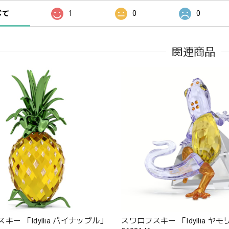
べて
1
0
0
関連商品
キー 「Idyllia パイナップル」
スワロフスキー 「Idyllia ヤモ