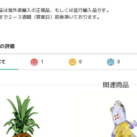
品は海外直輸入の正規品、もしくは並行輸入品です。
まで２～３週間（営業日）前後頂いております。
の評価
べて
1
0
0
関連商品