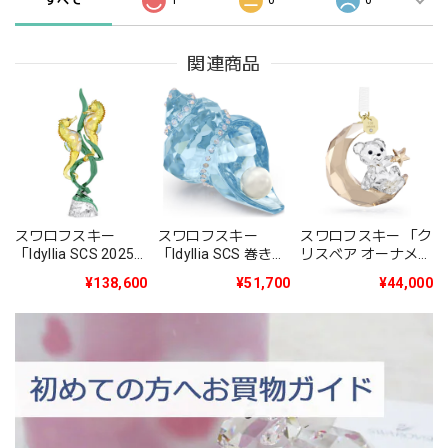
すべて
1
0
0
関連商品
スワロフスキー
スワロフスキー
スワロフスキー 「ク
「Idyllia SCS 2025
「Idyllia SCS 巻き貝
リスベア オーナメン
年度限定作品タツノ
とパール」
ト 2025年度限定生
¥138,600
¥51,700
¥44,000
オトシゴ」
5690545
産品」5701830
5691274