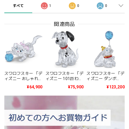
すべて
1
0
0
関連商品
スワロフスキー 「デ
スワロフスキー 「デ
スワロフスキー 「デ
ィズニー おしゃれキ
ィズニー 101匹わん
ィズニー ダンボ
ャット Classics The
ちゃん Classics 101
Classics Dumbo」
¥64,900
¥75,900
¥123,200
Aristocats - Marie」
Dalmatians -
5692964
5692967
Lucky」 5692966