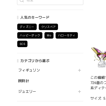
人気のキーワード
ディズニー
クリスベア
ハッピーダック
Mo
ハローキティ
SCS
カテゴリから選ぶ
フィギュリン
この繊細
腕時計
726面
系ディテ
ジュエリー
サイズ: 5.9