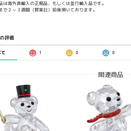
品は海外直輸入の正規品、もしくは並行輸入品です。
まで２～３週間（営業日）前後頂いております。
の評価
べて
1
0
0
関連商品