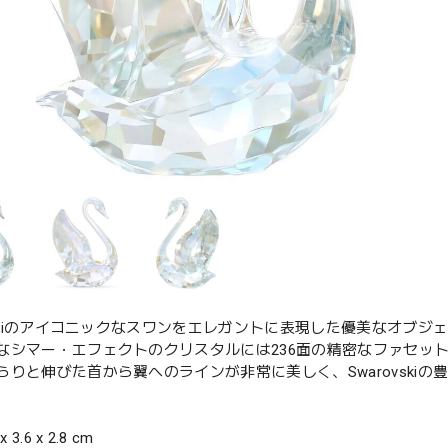
vskiのアイコニックなスワンをエレガントに表現した優美なオブジェ。優
なシマー・エフェクトのクリスタルには236面の精密なファセットが
らりと伸びた首から翼へのラインが非常に美しく、Swarovskiの
x 3.6 x 2.8 cm