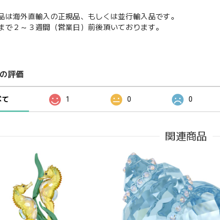
品は海外直輸入の正規品、もしくは並行輸入品です。
まで２～３週間（営業日）前後頂いております。
の評価
べて
1
0
0
関連商品