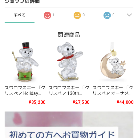
ショップの評価
すべて
1
0
0
関連商品
スワロフスキー 「ク
スワロフスキー 「ク
スワロフスキー 「ク
リスベア Holiday
リスベア 130th
リスベア オーナメン
2025年度限定生産
Anniversary」
ト 2025年度限定生
¥35,200
¥27,500
¥44,000
品」5701510
5701787
産品」5701830