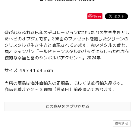
Save
遊び心あふれる巳年のデコレーションにぴったりの生き生きとし
たヘビのオブジェです。398面のファセットを施したグリーンの
クリスタルで生き生きと表現されています。赤いメタルの舌と、
額とシャンパンゴールドトーンメタルのバッグにあしらわれた伝
統的な幸福と富のシンボルがアクセント。2024年
サイズ: 4.9 x 4.1 x 4.5 cm
当店の商品は海外直輸入の正規品、もしくは並行輸入品です。
商品到着まで２～３週間（営業日）前後頂いております。
この商品をアプリで見る
通報する