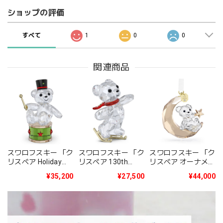
ショップの評価
すべて
1
0
0
関連商品
スワロフスキー 「ク
スワロフスキー 「ク
スワロフスキー 「ク
リスベア Holiday
リスベア 130th
リスベア オーナメン
2025年度限定生産
Anniversary」
ト 2025年度限定生
¥35,200
¥27,500
¥44,000
品」5701510
5701787
産品」5701830