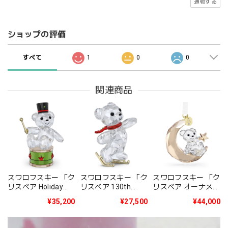
通報する
ショップの評価
すべて
1
0
0
関連商品
スワロフスキー 「ク
スワロフスキー 「ク
スワロフスキー 「ク
リスベア Holiday
リスベア 130th
リスベア オーナメン
2025年度限定生産
Anniversary」
ト 2025年度限定生
¥35,200
¥27,500
¥44,000
品」5701510
5701787
産品」5701830