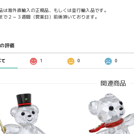
品は海外直輸入の正規品、もしくは並行輸入品です。
まで２～３週間（営業日）前後頂いております。
の評価
べて
1
0
0
関連商品