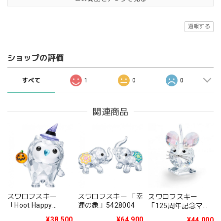
通報する
ショップの評価
すべて
1
0
0
関連商品
スワロフスキー
スワロフスキー 「幸
スワロフスキー
「Hoot Happy
運の象」5428004
「125周年記念マウ
Halloween 2019年
ス 2020年度限定生
¥38,500
¥64,900
¥44,000