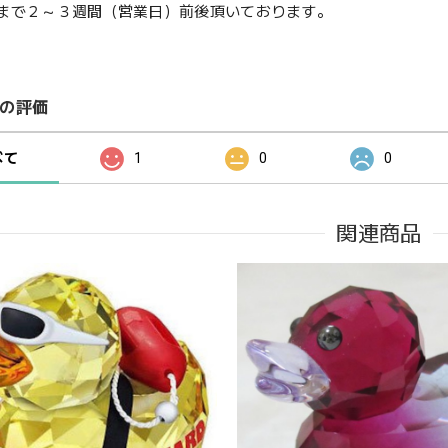
まで２～３週間（営業日）前後頂いております。
の評価
べて
1
0
0
関連商品