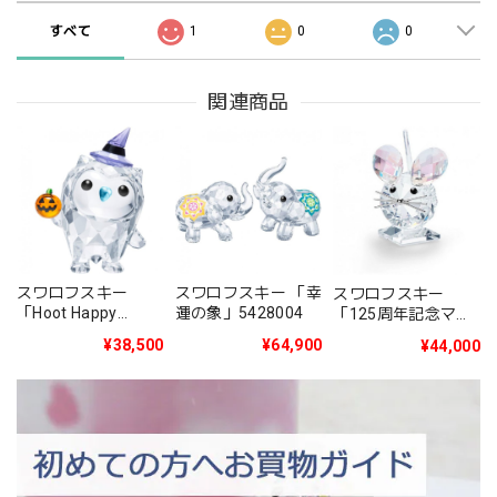
すべて
1
0
0
関連商品
スワロフスキー
スワロフスキー 「幸
スワロフスキー
「Hoot Happy
運の象」5428004
「125周年記念マウ
Halloween 2019年
ス 2020年度限定生
¥38,500
¥64,900
¥44,000
度限定生産品」
産品」5492742
5464862