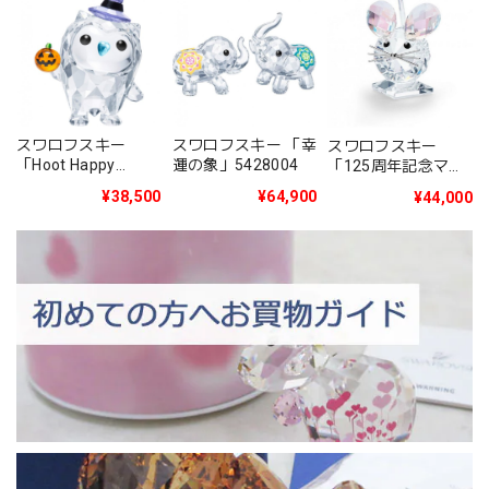
スワロフスキー
スワロフスキー 「幸
スワロフスキー
「Hoot Happy
運の象」5428004
「125周年記念マウ
Halloween 2019年
ス 2020年度限定生
¥38,500
¥64,900
¥44,000
度限定生産品」
産品」5492742
5464862