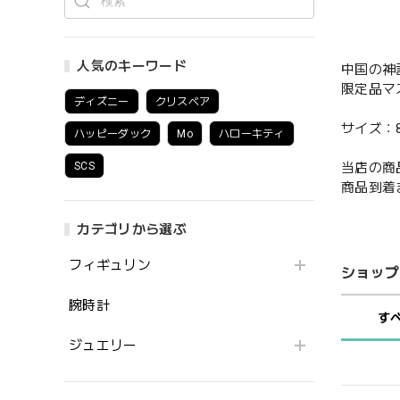
人気のキーワード
中国の神
限定品マ
ディズニー
クリスベア
サイズ：8.9 
ハッピーダック
Mo
ハローキティ
当店の商
SCS
商品到着
カテゴリから選ぶ
フィギュリン
ショップ
腕時計
す
ジュエリー