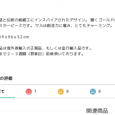
話と伝統の紙細工にインスパイアされたデザイン。 輝くゴール
スターピースです。 サルは創造力に富み、とてもチャーミング。
x 9.6 x 5.2 cm
品は海外直輸入の正規品、もしくは並行輸入品です。
まで２～３週間（営業日）前後頂いております。
の評価
べて
1
0
0
関連商品