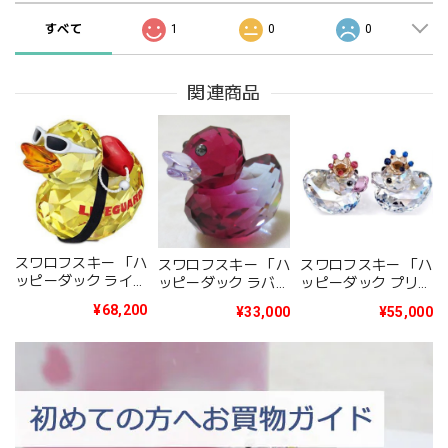
すべて
1
0
0
関連商品
スワロフスキー 「ハ
スワロフスキー 「ハ
スワロフスキー 「ハ
ッピーダック ライフ
ッピーダック ラバブ
ッピーダック プリン
ガード」（Happy
ル リラ」（Happy
ス＆プリンセス」
¥68,200
¥33,000
¥55,000
Duck LIFEGUARD）
Duck LOVABLE
（Happy Duck
1143443
LILA）1041292
PRINCE AND
PRINCESS ROYAL
WEDDING Ltd
ed3000）1117976