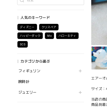
人気のキーワード
ディズニー
クリスベア
ハッピーダック
Mo
ハローキティ
SCS
カテゴリから選ぶ
フィギュリン
エアーオ
腕時計
サイズ：4.
ジュエリー
当店の商
商品到着